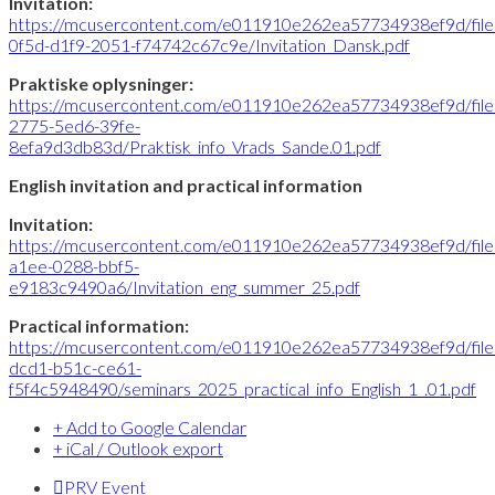
Invitation:
https://mcusercontent.com/e011910e262ea57734938ef9d/fil
0f5d-d1f9-2051-f74742c67c9e/Invitation_Dansk.pdf
Praktiske oplysninger:
https://mcusercontent.com/e011910e262ea57734938ef9d/fil
2775-5ed6-39fe-
8efa9d3db83d/Praktisk_info_Vrads_Sande.01.pdf
English invitation and practical information
Invitation:
https://mcusercontent.com/e011910e262ea57734938ef9d/fil
a1ee-0288-bbf5-
e9183c9490a6/Invitation_eng_summer_25.pdf
Practical information:
https://mcusercontent.com/e011910e262ea57734938ef9d/fil
dcd1-b51c-ce61-
f5f4c5948490/seminars_2025_practical_info_English_1_.01.pdf
+ Add to Google Calendar
+ iCal / Outlook export
PRV Event