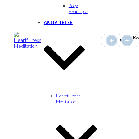
Bogø
Heartspot
AKTIVITETER
Ko
STØT
Heartfulness
Meditation