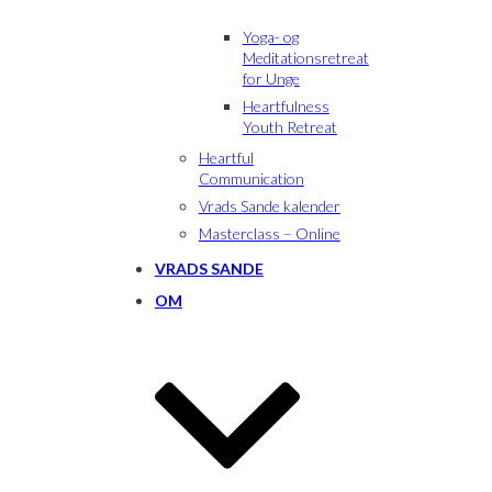
Yoga- og
Meditationsretreat
for Unge
Heartfulness
Youth Retreat
Heartful
Communication
Vrads Sande kalender
Masterclass – Online
VRADS SANDE
OM