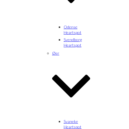
Odense
Heartspot
Svendborg
Heartspot
Øer
Svaneke
Heartspot