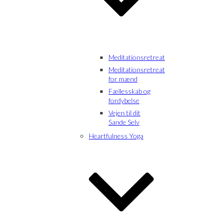
Meditationsretreat
Meditationsretreat
for mænd
Fællesskab og
fordybelse
Vejen til dit
Sande Selv
Heartfulness Yoga