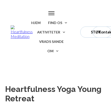
HJEM
FIND OS
STØT
Kontak
AKTIVITETER
VRADS SANDE
OM
Heartfulness Yoga Young
Retreat